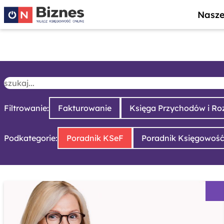
Nasze
Filtrowanie:
Fakturowanie
Księga Przychodów i R
Podkategorie:
Poradnik KSeF
Poradnik Księgowoś