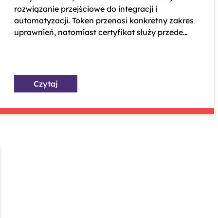
rozwiązanie przejściowe do integracji i
automatyzacji. Token przenosi konkretny zakres
uprawnień, natomiast certyfikat służy przede
wszystkim do uwierzytelnienia w systemie KSeF i
wpisuje się w model KSeF 2.0.
Czytaj